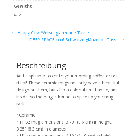
Gewicht
n. v.
Happy Cow Weiße, glänzende Tasse
DEEP SPACE xxx6 Schwarze glänzende Tasse
Beschreibung
Add a splash of color to your morning coffee or tea
ritual! These ceramic mugs not only have a beautiful
design on them, but also a colorful rim, handle, and
inside, so the mug is bound to spice up your mug
rack.
• Ceramic
• 11 oz mug dimensions: 3.79″ (9.6 cm) in height,
3.25″ (8.3 cm) in diameter
• 15 oz mug dimensions: 4.69″ (11.9 cm) in height,