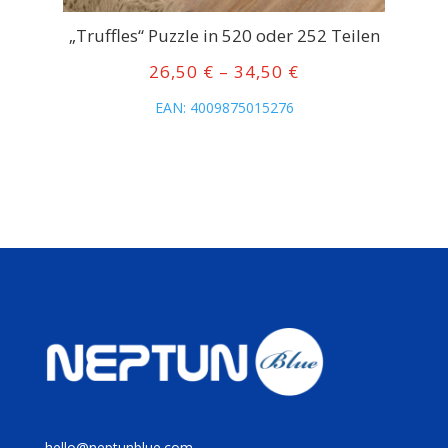
2
„Truffles“ Puzzle in 520 oder 252 Teilen
“
Preisspanne:
26,50
€
–
34,50
€
26,50 €
panne:
EAN:
4009875015276
bis
€
34,50 €
€
hello@neptunblue.com