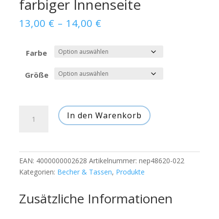
farbiger Innenseite
Preisspanne:
13,00
€
–
14,00
€
13,00 €
Farbe
bis
Größe
14,00 €
Happy
In den Warenkorb
Cow
Tasse
mit
farbiger
EAN:
4000000002628
Artikelnummer:
nep48620-022
Innenseite
Kategorien:
Becher & Tassen
,
Produkte
Menge
Zusätzliche Informationen